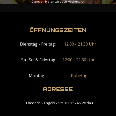
Daneben bieten wir auch wöchentlich
wechselnde Spezialmenüs an, die Ihre Woche mit
zusätzlicher Vielfalt bereichern werden.
ÖFFNUNGSZEITEN
Ansicht-Menü
Dienstag - Freitag:
12:00 - 21:30 Uhr
Sa., So. & Feiertag:
12:00 - 21:30 Uhr
Montag:
Ruhetag
ADRESSE
Friedrich - Engels - Str. 67 15745 Wildau