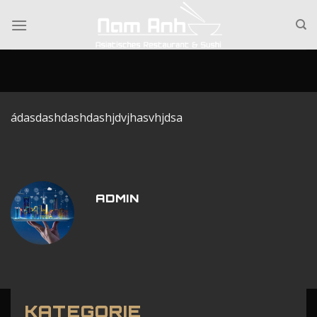
Skip
to
content
ádasdashdashdashjdvjhasvhjdsa
ADMIN
KATEGORIE