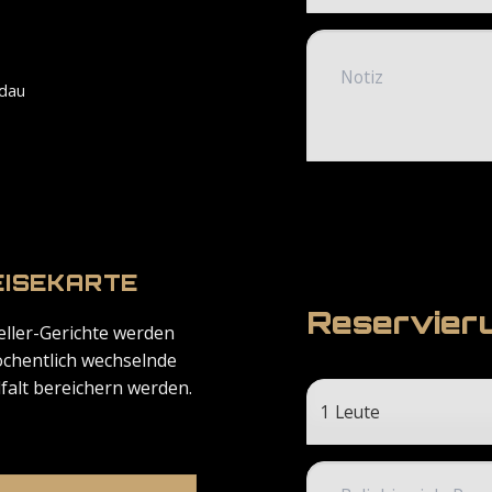
ldau
EISEKARTE
Reservieru
ller-Gerichte werden
öchentlich wechselnde
lfalt bereichern werden.