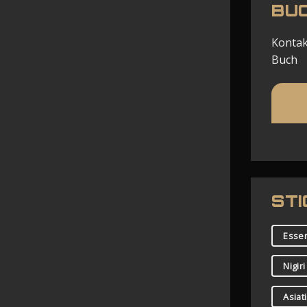
BU
Kontak
Buch
ST
Esse
Nigiri
Asiat