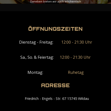
Daneben bieten wir auch wöchentlich
wechselnde Spezialmenüs an, die Ihre Woche mit
zusätzlicher Vielfalt bereichern werden.
ÖFFNUNGSZEITEN
Ansicht-Menü
Dienstag - Freitag:
12:00 - 21:30 Uhr
Sa., So. & Feiertag:
12:00 - 21:30 Uhr
Montag:
Ruhetag
ADRESSE
Friedrich - Engels - Str. 67 15745 Wildau