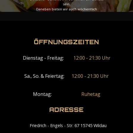
sein.
Daneben bieten wir auch wöchentlich
wechselnde Spezialmenüs an, die Ihre Woche mit
zusätzlicher Vielfalt bereichern werden.
ÖFFNUNGSZEITEN
Ansicht-Menü
Dienstag - Freitag:
12:00 - 21:30 Uhr
Sa., So. & Feiertag:
12:00 - 21:30 Uhr
Montag:
Ruhetag
ADRESSE
Friedrich - Engels - Str. 67 15745 Wildau