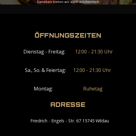
Daneben bieten wir auch wöchentlich
wechselnde Spezialmenüs an, die Ihre Woche mit
zusätzlicher Vielfalt bereichern werden.
ÖFFNUNGSZEITEN
Ansicht-Menü
Dienstag - Freitag:
12:00 - 21:30 Uhr
Sa., So. & Feiertag:
12:00 - 21:30 Uhr
Montag:
Ruhetag
ADRESSE
Friedrich - Engels - Str. 67 15745 Wildau