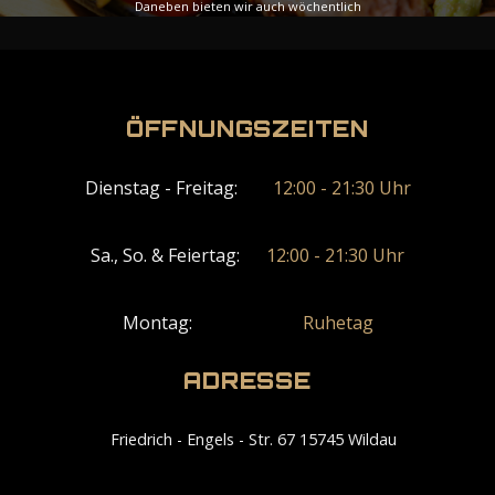
Daneben bieten wir auch wöchentlich
wechselnde Spezialmenüs an, die Ihre Woche mit
zusätzlicher Vielfalt bereichern werden.
ÖFFNUNGSZEITEN
Ansicht-Menü
Dienstag - Freitag:
12:00 - 21:30 Uhr
Sa., So. & Feiertag:
12:00 - 21:30 Uhr
Montag:
Ruhetag
ADRESSE
Friedrich - Engels - Str. 67 15745 Wildau