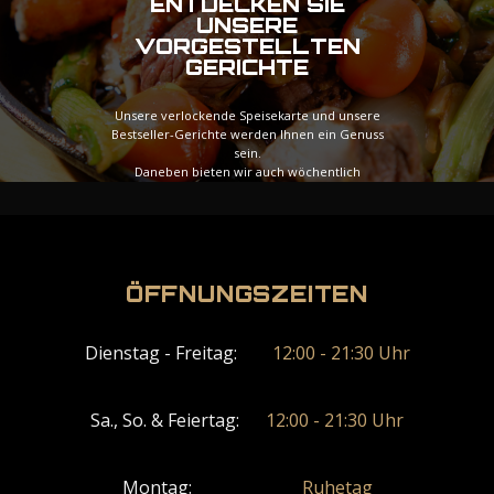
ENTDECKEN SIE
UNSERE
VORGESTELLTEN
GERICHTE
Unsere verlockende Speisekarte und unsere
Bestseller-Gerichte werden Ihnen ein Genuss
sein.
Daneben bieten wir auch wöchentlich
wechselnde Spezialmenüs an, die Ihre Woche mit
zusätzlicher Vielfalt bereichern werden.
ÖFFNUNGSZEITEN
Ansicht-Menü
Dienstag - Freitag:
12:00 - 21:30 Uhr
Sa., So. & Feiertag:
12:00 - 21:30 Uhr
Montag:
Ruhetag