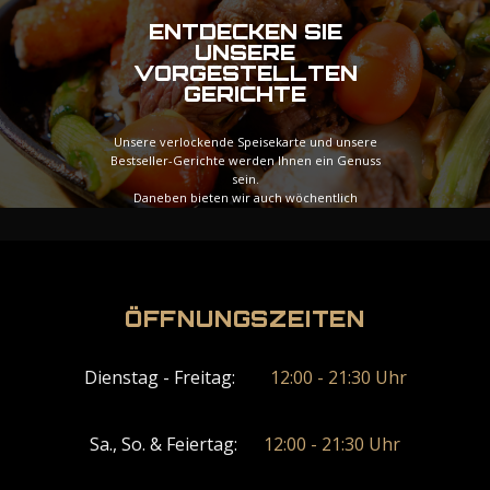
ENTDECKEN SIE
UNSERE
VORGESTELLTEN
GERICHTE
Unsere verlockende Speisekarte und unsere
Bestseller-Gerichte werden Ihnen ein Genuss
sein.
Daneben bieten wir auch wöchentlich
wechselnde Spezialmenüs an, die Ihre Woche mit
zusätzlicher Vielfalt bereichern werden.
ÖFFNUNGSZEITEN
Ansicht-Menü
Dienstag - Freitag:
12:00 - 21:30 Uhr
Sa., So. & Feiertag:
12:00 - 21:30 Uhr